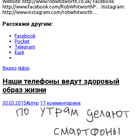
Website: http://www.robwhitworth.co.uk/ Facebook:
http://www.facebook.com/RobWhitworthP… Instagram:
http://www.instagram.com/robwhitworth…
Расскажи другим:
Facebook
Pocket
Telegram
Ещё
Видео
dubai
Наши телефоны ведут здоровый
образ жизни
30.03.2015
Артур
17 комментариев