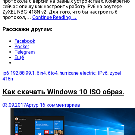
протокола 6 версии на разных устройствах. Конкретно
сейчас опишу как настроить работу IPv6 на роутере
ZyXEL NBG-418N v2. Для того, что бы настроить 6
протокол,…
Continue Reading
→
Расскажи другим:
Facebook
Pocket
Telegram
Ещё
ip6
192.88.99.1
,
6in4
,
6to4
,
hurricane electric
,
IPv6
,
zyxel
418n
Как скачать Windows 10 ISO образ.
03.09.2017
Артур
16 комментариев