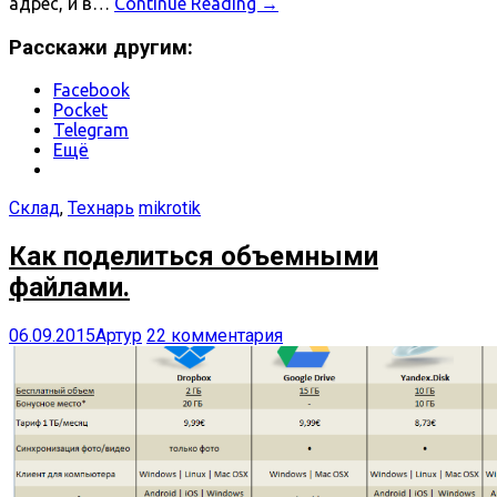
адрес, и в…
Continue Reading
→
Расскажи другим:
Facebook
Pocket
Telegram
Ещё
Склад
,
Технарь
mikrotik
Как поделиться объемными
файлами.
06.09.2015
Артур
22 комментария