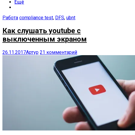
Ещё
Работа
compliance test
,
DFS
,
ubnt
Как слушать youtube с
выключенным экраном
26.11.2017
Артур
21 комментарий