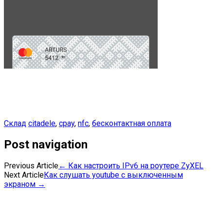
Склад
citadele
,
cpay
,
nfc
,
бесконтактная оплата
Post navigation
Previous Article
←
Как настроить IPv6 на роутере ZyXEL
Next Article
Как слушать youtube с выключенным
экраном
→