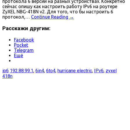
протокола 6 версии на разных устройствах. Конкретно
сейчас опишу как настроить работу IPv6 на роутере
ZyXEL NBG-418N v2. Для того, что бы настроить 6
протокол,…
Continue Reading
→
Расскажи другим:
Facebook
Pocket
Telegram
Ещё
ip6
192.88.99.1
,
6in4
,
6to4
,
hurricane electric
,
IPv6
,
zyxel
418n