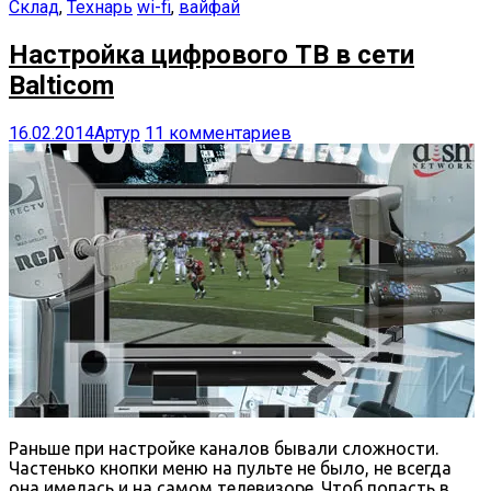
Склад
,
Технарь
wi-fi
,
вайфай
Настройка цифрового ТВ в сети
Balticom
16.02.2014
Артур
11 комментариев
Раньше при настройке каналов бывали сложности.
Частенько кнопки меню на пульте не было, не всегда
она имелась и на самом телевизоре. Чтоб попасть в