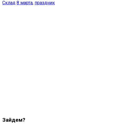
Склад
8 марта
,
праздник
Зайдем?