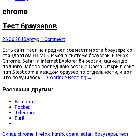
chrome
Тест браузеров
26.06.2010
Артур
1 Comment
Есть сайт-тест на предмет совместимости браузера со
стандартом HTML5. Имея в системе браузеры FireFox,
Chrome, Safari и Internet Explorer 8й версии, скачал до
полного набора последнюю версию Opera. Открыл сайт
html5test.com в каждом браузер по отдельности, и вот
что получилось.…
Continue Reading
→
Расскажи другим:
Facebook
Pocket
Telegram
Ещё
Склад
chrome
,
firefox
,
html5
,
opera
,
safari
,
браузеры
,
тест