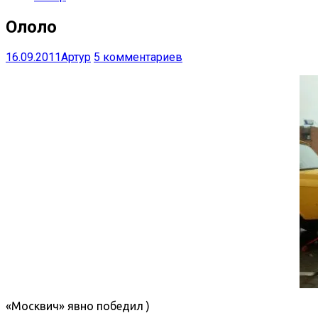
Ололо
16.09.2011
Артур
5 комментариев
«Москвич» явно победил )